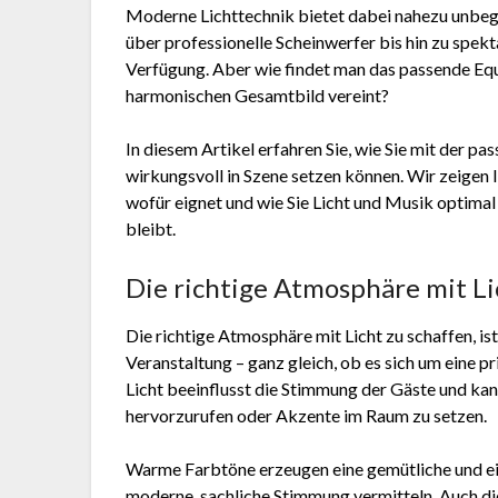
Moderne Lichttechnik bietet dabei nahezu unbeg
über professionelle Scheinwerfer bis hin zu spekt
Verfügung. Aber wie findet man das passende Eq
harmonischen Gesamtbild vereint?
In diesem Artikel erfahren Sie, wie Sie mit der p
wirkungsvoll in Szene setzen können. Wir zeigen 
wofür eignet und wie Sie Licht und Musik optimal 
bleibt.
Die richtige Atmosphäre mit Li
Die richtige Atmosphäre mit Licht zu schaffen, is
Veranstaltung – ganz gleich, ob es sich um eine pr
Licht beeinflusst die Stimmung der Gäste und ka
hervorzurufen oder Akzente im Raum zu setzen.
Warme Farbtöne erzeugen eine gemütliche und e
moderne, sachliche Stimmung vermitteln. Auch die I