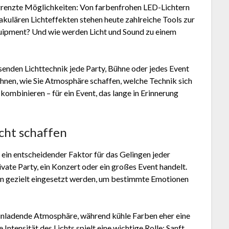
renzte Möglichkeiten: Von farbenfrohen LED-Lichtern
akulären Lichteffekten stehen heute zahlreiche Tools zur
uipment? Und wie werden Licht und Sound zu einem
assenden Lichttechnik jede Party, Bühne oder jedes Event
Ihnen, wie Sie Atmosphäre schaffen, welche Technik sich
kombinieren – für ein Event, das lange in Erinnerung
cht schaffen
t ein entscheidender Faktor für das Gelingen jeder
ivate Party, ein Konzert oder ein großes Event handelt.
nn gezielt eingesetzt werden, um bestimmte Emotionen
inladende Atmosphäre, während kühle Farben eher eine
ntensität des Lichts spielt eine wichtige Rolle: Sanft