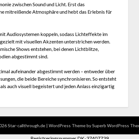
monie zwischen Sound und Licht. Erst das
e mitreißende Atmosphäre und hebt das Erlebnis für
 mit Audiosystemen koppeln, sodass Lichteffekte im
ezielt mit visuellen Akzenten unterstrichen werden.
ische Shows entstehen, bei denen Lichtblitze,
odien abgestimmt sind.
optimal aufeinander abgestimmt werden – entweder über
sungen, die beide Bereiche synchronisieren. So entsteht
als auch visuell begeistert und jeden Anlass einzigartig
26 Star-callthrough.de
| WordPress Theme by
Superb WordPress The
Registreringsnummer DK-37407739