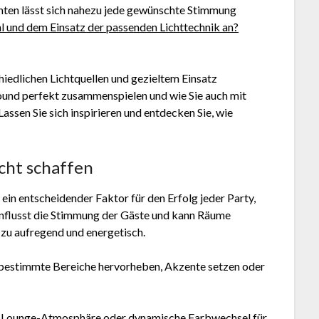
chten lässt sich nahezu jede gewünschte Stimmung
l und dem Einsatz der passenden Lichttechnik an?
chiedlichen Lichtquellen und gezieltem Einsatz
Sound perfekt zusammenspielen und wie Sie auch mit
ssen Sie sich inspirieren und entdecken Sie, wie
!
cht schaffen
 ein entscheidender Faktor für den Erfolg jeder Party,
influsst die Stimmung der Gäste und kann Räume
 zu aufregend und energetisch.
ch bestimmte Bereiche hervorheben, Akzente setzen oder
e Lounge-Atmosphäre oder dynamische Farbwechsel für