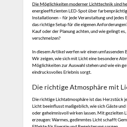
Die Möglichkeiten moderner Lichttechnik sind he
energieeffizienten LED-Spot über farbenprächtige
Installationen – für jede Veranstaltung und jede
das richtige Setup für die eigenen Anforderungen
Kauf oder der Planung achten, und wie gelingt es
verschmelzen?
In diesem Artikel werfen wir einen umfassenden Bl
Wir zeigen, wie sich mit Licht eine besondere At
Möglichkeiten zur Auswahl stehen und wie ein ge
eindrucksvolles Erlebnis sorgt.
Die richtige Atmosphäre mit Li
Die richtige Lichtatmosphäre ist das Herzstück 
Licht beeinflusst maßgeblich, wie sich Gäste un
oder geheimnisvoll wirken lassen. Mit gezielten 
erzeugen: Warmes, gedimmtes Licht schafft Gemü
Effekte für Energie und Begeisterung sorgen.