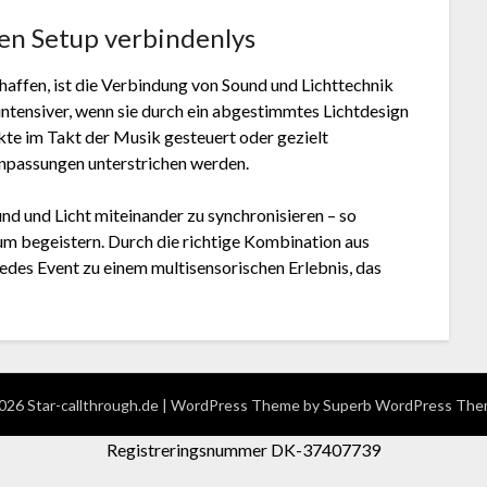
ken Setup verbindenlys
haffen, ist die Verbindung von Sound und Lichttechnik
 intensiver, wenn sie durch ein abgestimmtes Lichtdesign
kte im Takt der Musik gesteuert oder gezielt
npassungen unterstrichen werden.
d und Licht miteinander zu synchronisieren – so
m begeistern. Durch die richtige Kombination aus
edes Event zu einem multisensorischen Erlebnis, das
26 Star-callthrough.de
| WordPress Theme by
Superb WordPress The
Registreringsnummer DK-37407739