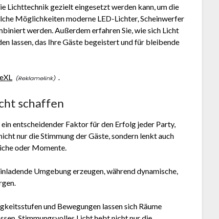
wie Lichttechnik gezielt eingesetzt werden kann, um die
elche Möglichkeiten moderne LED-Lichter, Scheinwerfer
mbiniert werden. Außerdem erfahren Sie, wie sich Licht
en lassen, das Ihre Gäste begeistert und für bleibende
reXL
.
cht schaffen
 ein entscheidender Faktor für den Erfolg jeder Party,
nicht nur die Stimmung der Gäste, sondern lenkt auch
eiche oder Momente.
d einladende Umgebung erzeugen, während dynamische,
rgen.
ligkeitsstufen und Bewegungen lassen sich Räume
sen. Stimmungsvolles Licht hebt nicht nur die